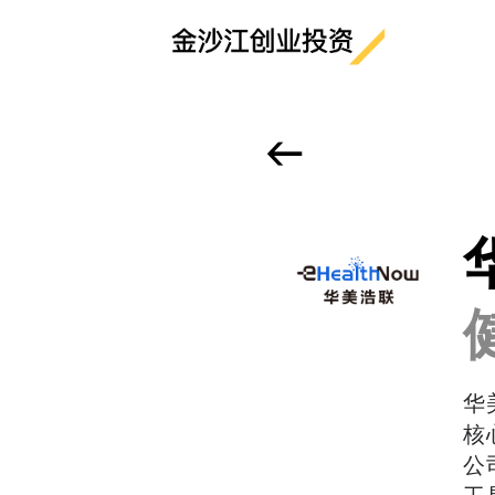
<-
华
核
公