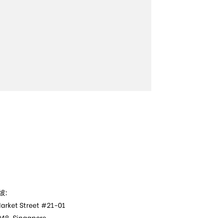
坡:
arket Street #21-01
48, Singapore