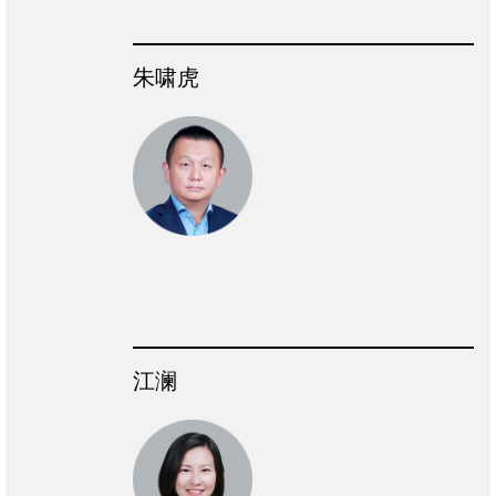
朱啸虎
江澜