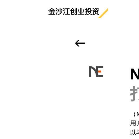
<-
N
（
用
以