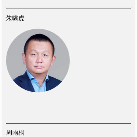
朱啸虎
周雨桐