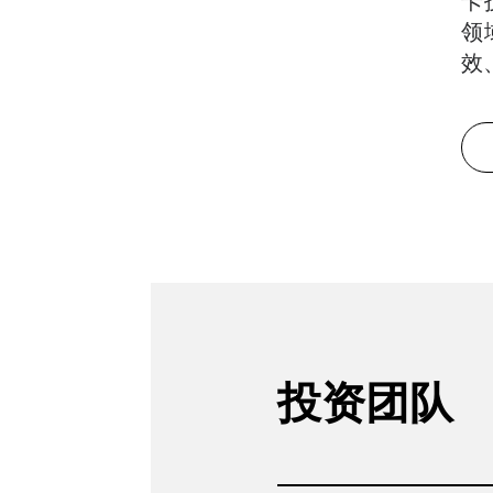
卡
领
效
投资团队