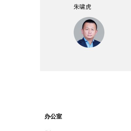
朱啸虎
办公室