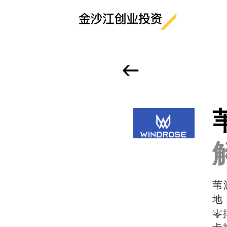
<-
苇
地
零