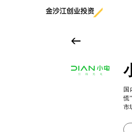
<-
国
慌
市